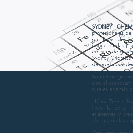
SYDNEY CHEMI
profesionales de
químicos desti
concentradas par
emisión de gases
Sydney Chemical 
de productos des
Somos un grupo 
con el asesorami
que es además ge
“María Teresa Pr
llevo la parte 
existentes y cr
técnico de las e
Contamos con el 