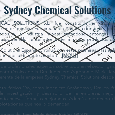
Sydney Chemical Solutions
CAL SOLUTIONS S.L.
fue constituida en Españ
l sector químico. Fue creada en Australia donde se for
nados a la industria minera tratándose entonces 
a poder diluir en el interior de la mina y productos q
.
Solutions España continuó con estas premisas y las apli
tinados a diferentes sectores.
[MOU1]
de profesionales expertos sobre todo en el sector ga
ento técnico de la Dra. Ingeniero Agrónomo María Ter
rente de la empresa Sydney Chemical Solutions desde 
ieto Pablos “Yo, como Ingeniero Agrónomo y Dra. en P
de investigación y desarrollo de la empresa, mejo
eando nuevas fórmulas mejoradas. Además, me ocupo d
xplotaciones que nos lo demandan.
apoyo de Jose María Prieto Pablos
[MOU2]
…