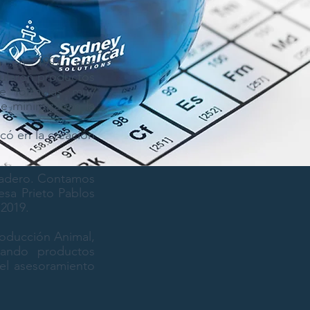
a en 1997, por
mularon productos
de fórmulas muy
ue minimizaban la
có en la creación
nadero. Contamos
esa Prieto Pablos
2019.
roducción Animal,
rando productos
el asesoramiento