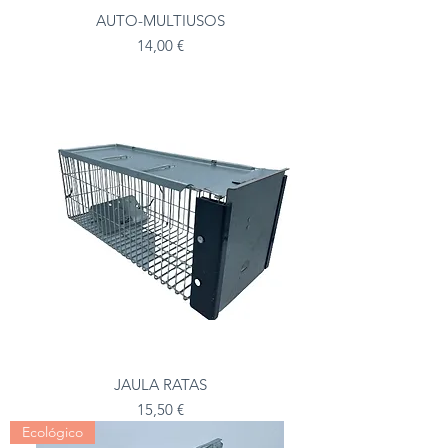
AUTO-MULTIUSOS
Precio
14,00 €
JAULA RATAS
Precio
15,50 €
Ecológico